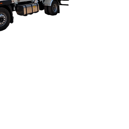
UGARTH.US - Proudly created. ® 2023