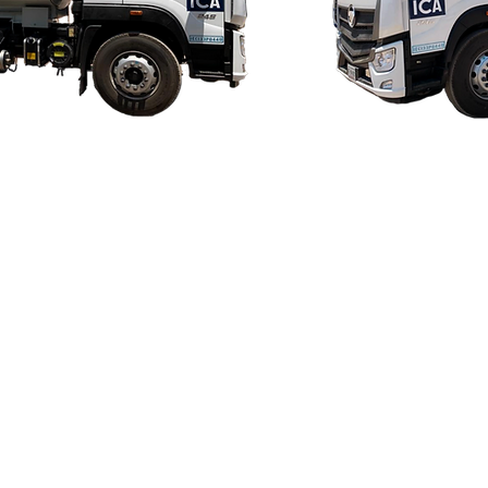
ateriales
Técnicos
S.A. de C.V. - Propietario de la Marca LUGARTH®
- L